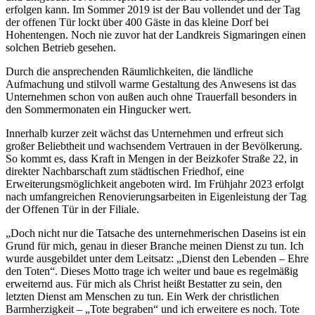
erfolgen kann. Im Sommer 2019 ist der Bau vollendet und der Tag
der offenen Tür lockt über 400 Gäste in das kleine Dorf bei
Hohentengen. Noch nie zuvor hat der Landkreis Sigmaringen einen
solchen Betrieb gesehen.
Durch die ansprechenden Räumlichkeiten, die ländliche
Aufmachung und stilvoll warme Gestaltung des Anwesens ist das
Unternehmen schon von außen auch ohne Trauerfall besonders in
den Sommermonaten ein Hingucker wert.
Innerhalb kurzer zeit wächst das Unternehmen und erfreut sich
großer Beliebtheit und wachsendem Vertrauen in der Bevölkerung.
So kommt es, dass Kraft in Mengen in der Beizkofer Straße 22, in
direkter Nachbarschaft zum städtischen Friedhof, eine
Erweiterungsmöglichkeit angeboten wird. Im Frühjahr 2023 erfolgt
nach umfangreichen Renovierungsarbeiten in Eigenleistung der Tag
der Offenen Tür in der Filiale.
„Doch nicht nur die Tatsache des unternehmerischen Daseins ist ein
Grund für mich, genau in dieser Branche meinen Dienst zu tun. Ich
wurde ausgebildet unter dem Leitsatz: „Dienst den Lebenden – Ehre
den Toten“. Dieses Motto trage ich weiter und baue es regelmäßig
erweiternd aus. Für mich als Christ heißt Bestatter zu sein, den
letzten Dienst am Menschen zu tun. Ein Werk der christlichen
Barmherzigkeit – „Tote begraben“ und ich erweitere es noch. Tote