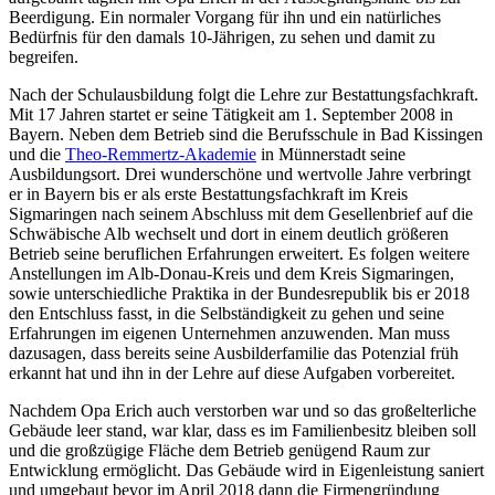
Beerdigung. Ein normaler Vorgang für ihn und ein natürliches
Bedürfnis für den damals 10-Jährigen, zu sehen und damit zu
begreifen.
Nach der Schulausbildung folgt die Lehre zur Bestattungsfachkraft.
Mit 17 Jahren startet er seine Tätigkeit am 1. September 2008 in
Bayern. Neben dem Betrieb sind die Berufsschule in Bad Kissingen
und die
Theo-Remmertz-Akademie
in Münnerstadt seine
Ausbildungsort. Drei wunderschöne und wertvolle Jahre verbringt
er in Bayern bis er als erste Bestattungsfachkraft im Kreis
Sigmaringen nach seinem Abschluss mit dem Gesellenbrief auf die
Schwäbische Alb wechselt und dort in einem deutlich größeren
Betrieb seine beruflichen Erfahrungen erweitert. Es folgen weitere
Anstellungen im Alb-Donau-Kreis und dem Kreis Sigmaringen,
sowie unterschiedliche Praktika in der Bundesrepublik bis er 2018
den Entschluss fasst, in die Selbständigkeit zu gehen und seine
Erfahrungen im eigenen Unternehmen anzuwenden. Man muss
dazusagen, dass bereits seine Ausbilderfamilie das Potenzial früh
erkannt hat und ihn in der Lehre auf diese Aufgaben vorbereitet.
Nachdem Opa Erich auch verstorben war und so das großelterliche
Gebäude leer stand, war klar, dass es im Familienbesitz bleiben soll
und die großzügige Fläche dem Betrieb genügend Raum zur
Entwicklung ermöglicht. Das Gebäude wird in Eigenleistung saniert
und umgebaut bevor im April 2018 dann die Firmengründung