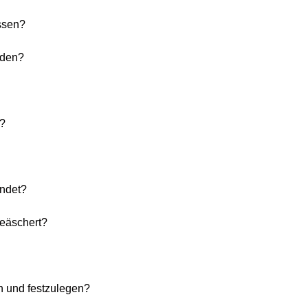
ssen?
iden?
n?
endet?
eäschert?
en und festzulegen?