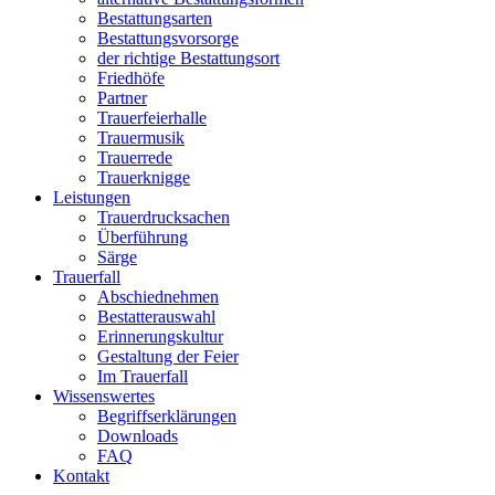
Bestattungsarten
Bestattungsvorsorge
der richtige Bestattungsort
Friedhöfe
Partner
Trauerfeierhalle
Trauermusik
Trauerrede
Trauerknigge
Leistungen
Trauerdrucksachen
Überführung
Särge
Trauerfall
Abschiednehmen
Bestatterauswahl
Erinnerungskultur
Gestaltung der Feier
Im Trauerfall
Wissenswertes
Begriffserklärungen
Downloads
FAQ
Kontakt