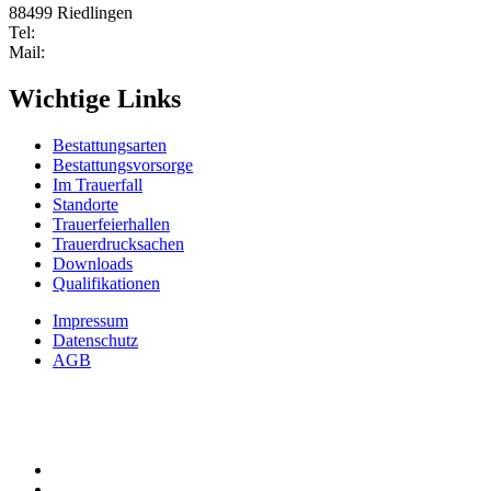
88499 Riedlingen
Tel:
0 75 72/2107
Mail:
Info@bestattungshaus-kraft.de
Wichtige Links
Bestattungsarten
Bestattungsvorsorge
Im Trauerfall
Standorte
Trauerfeierhallen
Trauerdrucksachen
Downloads
Qualifikationen
Impressum
Datenschutz
AGB