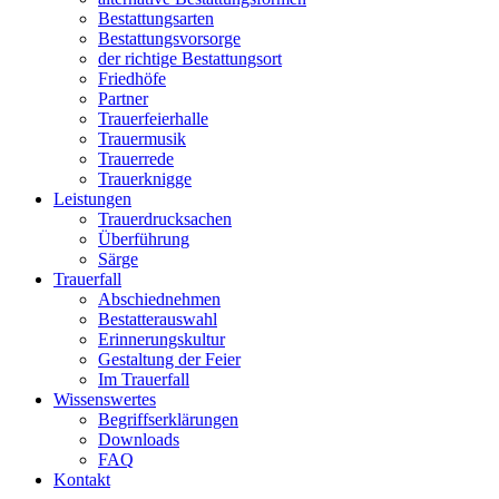
Bestattungsarten
Bestattungsvorsorge
der richtige Bestattungsort
Friedhöfe
Partner
Trauerfeierhalle
Trauermusik
Trauerrede
Trauerknigge
Leistungen
Trauerdrucksachen
Überführung
Särge
Trauerfall
Abschiednehmen
Bestatterauswahl
Erinnerungskultur
Gestaltung der Feier
Im Trauerfall
Wissenswertes
Begriffserklärungen
Downloads
FAQ
Kontakt